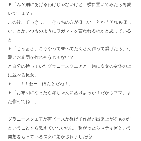
👩「ん？別にあげるわけじゃないけど、横に置いてみたら可愛
いでしょ？」
この後、てっきり、「そっちの方がほしい」とか「それもほし
い」とかいつものようにワガママを言われるのかと思っている
と…
👧「じゃぁさ、こうやって並べてたくさん作って繋げたら、可
愛いお布団が作れそうじゃない？」
と自分の持っていたグラニースクエアと一緒に次女の身体の上
に並べる長女。
👩「…！！わー！ほんとだね！」
👧「お布団になったら赤ちゃんにあげよっか！だからママ、ま
た作ってね！」
グラニースクエアが何ピースか繋げて作品が出来上がるものだ
ということすら教えていないのに、繋がったらステキ💓という
発想をもっている長女に驚かされました🫢