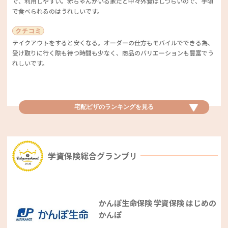
で、利用しやすい。赤ちゃんがいる家だと中々外食はしづらいので、手頃
ファストフード店優秀賞
来店時に空いていれば個室を利用することができるので、子ども連れでも
で食べられるのはうれしいです。
落ち着いて飲食できて安心です。カフェだけど子ども用のカトラリーもあ
ります。
KFC（ケンタッキーフライドチキ
ン）
テイクアウトをすると安くなる。オーダーの仕方もモバイルでできる為、
受け取りに行く際も待つ時間も少なく、商品のバリエーションも豊富でう
広い店内でゆっくり過ごすことができます。パンケーキが本格的ですしお
支持率
9.6
★
4.4
れしいです。
いしいです！
おいしさはもちろんですが、ベビーカーで来店した際には席まで運んでく
※一部、個室がない店舗もございます。
れてとても助かりました。
宅配ピザ優秀賞
宅配ピザのランキングを
見る
どこにもないオリジナルチキンの味がとても大好き！ 定期的にお得なパ
カフェチェーン店ベストサービス賞
ピザハット
ック販売があったり、ネット予約もできて便利です。
支持率
16.8
★
3.9
学資保険総合グランプリ
DOUTOR（ドトールコーヒーショ
ップ）
ピザの種類が多くどれを選んでもおいしい。サイドメニューも豊富で、グ
ラタンなどもあるので子どもも楽しめます。
ファストフード店ベストサービス賞
ドトールの焼き菓子が子どもたちが大好きで、中でもスイートポテトはか
かんぽ生命保険 学資保険 はじめの
なりおいしいです。
かんぽ
すぐにデリバリーしてくれ、温かいお品が届きます！ 定期的にクーポン
SUBWAY（サブウェイ）
が使用でき、お得に宅配してもらえます。