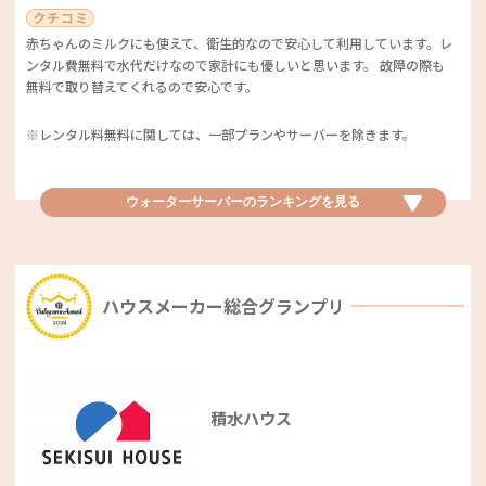
しやすくしていて、多くのママたちから支持されました♪
変わるソフトクリームやホットスナック系は特に多くの方々を魅了してい
支持率
11.4
★
4.2
るようです！ また、イオン銀行ATMとの提携によるUFJ銀行の平日手数
赤ちゃんのミルクにも使えて、衛生的なので安心して利用しています。レ
料が無料になるサービスも喜ばれていました。何度も食べたくなるデザー
ンタル費無料で水代だけなので家計にも優しいと思います。 故障の際も
ト、提携サービスの充実が、ベストサービス賞の理由です♪
子どもの離乳食でかなりお世話になりました！ 自分では作るのが大変な
無料で取り替えてくれるので安心です。
裏ごし系のものや、冷凍できる納豆など、スーパーでは購入できないもの
をよく買っていました！
※レンタル料無料に関しては、一部プランやサーバーを除きます。
コンビニベビカム特別賞
料理キットがあり、そのまま使えて便利。 産直の品ばかりなので新鮮で
ウォーターサーバー優秀賞
ウォーターサーバーのランキングを
見る
おいしい。 なによりも毎週届けてくれるので天気が悪い日や子ども連れ
で大変な方にはとてもありがたいと思います。
デイリーヤマザキ
アクアクララ
支持率
17.5
★
3.8
ハウスメーカー総合グランプリ
おにぎりとパンのおいしさに、独自性が際立ちました！ 利用している
ママたちからは他では感じられない手作りのおにぎりやサンドイッチの味
子育て世帯には割引もあり、導入しやすいです。また、子どもが間違えて
食材宅配優秀賞
が高く評価されました。特に「パンがおいしい」の声が多く集まり、み
触って火傷しないように工夫されている機能もあります。
なさんに喜ばれているようです。おにぎりやパンのクオリティ、一度試し
てみたいですね♪
Oisix（オイシックス）
積水ハウス
すぐにお湯が使えるのは、ミルクや離乳食の際にとても便利です。最初に
支持率
11.4
★
4.0
ソーダストリームなどの特典がもらえるのも魅力的です。