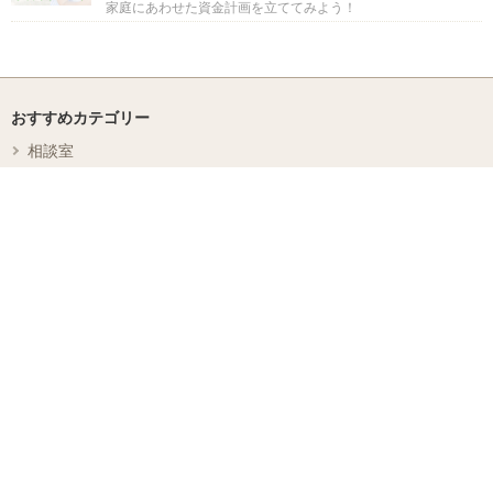
家庭にあわせた資金計画を立ててみよう！
自動車保険ベストサービス賞
シンプルなデザインで使いやすいです。品質が良く長持ちします。
セゾン自動車火災保険「おとなの
自動車保険」
おすすめカテゴリー
シンプルだからこそ飽きがこなくてオシャレ。大人になってから良さに気
付いて、「無印良品」で統一しようとしています！
相談室
値段は安いのに、サポートはしっかりしています。以前、接触事故をおこ
し、相手とトラブルになりかけた際も、電話1本で速やかに対処いただき
病気ナビ
ました。
病院・歯科予約
家具メーカーベストデザイン賞
コミュニティ
低価格でありながら信頼性と迅速な対応が評価されました。保険の継続手
続きが簡便で、保険請求から支払いまでのスピード感も高く評価されまし
Francfranc（フランフラン）
ニュース
た。安価なプランでありながら、安心感を提供している点が、子育て世代
にとって大きな利点となっているようです！
ご利用ガイド
家具や照明、インテリアなどのいろいろな商品があり、好きなアイテムに
出合えるのが魅力的です。可愛い系だけではなくシンプルやエレガントな
よくある質問
デザインもあり、いろいろな部屋に合いそうです。
お問い合わせ
自動車保険ベビカム特別賞
利用規約
オシャレでシンプルなデザインがママたちを魅了★ 色彩のバリエーショ