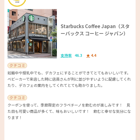
入れて片手でスライドするだけなので便利というコメントをいただきまし
駅から近くて利用料も安くて子どもが動物好きで、遊園地もあるので一日
た。オリジナルグッズがもらえるキャンペーンなど特典も充実♪ 使い方
いても飽きないです。
がシンプルで、安全性とおいしさにも満足したとの声も。水の入れ替えが
ハウスメーカーベストサービス賞
楽にでき、おいしいお水を利用できるのは良いですね！
Starbucks Coffee Japan（スタ
ーバックス コーヒー ジャパン）
季節ごとのイベントが魅力的で、楽しめるよう創意工夫されています。
ヘーベルハウス
園内が広くて歩きやすいことも素晴らしく、動物たちがいきいきとしてい
て楽しいです。 遊園地も併設されており1日たっぷり楽しめます。
支持率
46.3
★
4.4
たまに展示場でのイベントの案内が来て、遊びに行くと必ず担当の営業さ
んが連絡をくれます。何かあったらヘーベリアンセンターに連絡すれば修
理業者を手配してもらえます。保証内のものは全てタダでなおしてもらえ
妊娠中や授乳中でも、デカフェにすることができてとてもおいしいです。
ます。
ベビーカーで来店した時に店員さんが列に並びやすいように配慮してくれ
動物園優秀賞
たり、デカフェの案内をしてくれてとても助かりました。
東京都「上野動物園」
丈夫な鉄骨構造と長期間の住み心地を提供することへの信頼がベスト機能
性賞の所以です！ ヘーベルハウスのデザインと耐久性・信頼性を好意的
クーポンを使って、季節限定のフラペチーノを飲むのが楽しみです！ 見
支持率
8.9
★
4.3
に評価した声が集まりました。デザインも気に入り、安心して長く住める
た目も可愛い商品が多くて、味もおいしいです！ 飲むと幸せな気分にな
と感じられることは購入の際、大きな決め手になりますね♪
ります！
たくさんの種類の動物がいるので、何度行っても楽しめる。 パンダのぬ
いぐるみなどのお土産も可愛い！ 2歳の子どもも飽きずに遊んでくれ
て、また行きたいと思いました！