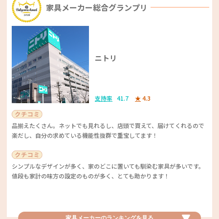
家具メーカー総合グランプリ
のイラストが付いた契約書など資料がかわいいです！
コスパの良さとおいしさが絶妙にマッチ！ 子どもが好きそうなメニュー
が多く、選びやすいようです。また、マルゲリータのおいしさも高く評価
車が故障したときにとても親切に対応してもらいました！
されました。リーズナブルでありながら、おいしさとバラエティ豊かなメ
ニューを楽しめるのはうれしいですね♪
とにかく安いです！ ネットで手続きしなければなりませんが、特に困る
ニトリ
学資保険ベストサービス賞
こともなくスムーズに手続きできました！
JA共済 こども共済
支持率
41.7
★
4.3
すぐ相談に乗ってくれるし子どもが大好きなアンパンマングッズもくれま
自動車保険優秀賞
す！ もちろん保障もしっかりしていて良いと思います。
品揃えたくさん。ネットでも見れるし、店頭で買えて、届けてくれるので
楽だし、自分の求めている機能性抜群で重宝してます！
アクサ損害保険 「アクサダイレ
クトの自動車保険」
幅広い保障と柔軟な提案、親切な相談対応が評価されました。利用してい
るママたちは、保障範囲の広さや支払い期間、受け取りタイミングについ
シンプルなデザインが多く、家のどこに置いても馴染む家具が多いです。
支持率
6.9
★
4.4
てさまざまな提案を受け、柔軟な選択肢があることを高評価。また、アン
値段も家計の味方の設定のものが多く、とても助かります！
パンマン関連の特典がある点も人気の理由です！
とても安くて満足！ ネットで申し込みができるところも魅力的でし
た。
家具メーカー優秀賞
家具メーカーのランキングを
見る