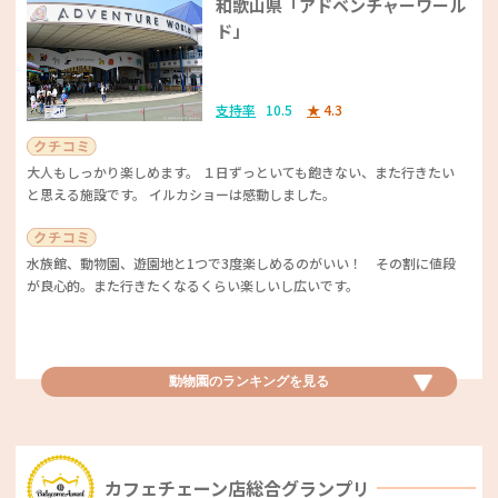
和歌山県「アドベンチャーワール
フレシャス
「定期的なスペシャルメニュー企画があり、値段・量ともに満足できる」
ド」
とのコメントが寄せられました。利用しているママたちにとって、カット
大手なので安心してお任せできました！ 最初の頃は、困った事などで相
ミールの便利さで手間の軽減になっている点がポイントのようです。献立
談の連絡をする事もありましたが、最近は特にありません。メンテナンス
コンパクトな卓上で使えるサイズのものを使用しています。場所もあまり
や買い物の手間を省け、手軽で満足度の高いサービスが提供されるのは、
の時期になるとお手紙が来ます。
とらない感じがするので使いやすいと思います。
忙しい子育て世代にとって本当にありがたい存在ですね！
支持率
10.5
★
4.3
「富士山のお水でおいしい」というコメントをいただきました。また、卓
大人もしっかり楽しめます。 １日ずっといても飽きない、また行きたい
上タイプのものは、コンパクトな設計が場所を取らず使い勝手が良いのも
と思える施設です。 イルカショーは感動しました。
ハウスメーカー優秀賞
特徴。冷たい水やお湯、常温水が出るだけでなくコーヒーが抽出できるサ
食材宅配ベビカム特別賞
ーバーもあるので利便性もGood！おいしい水を使い勝手良く利用できる
一条工務店
機能性に注目が集まりました！
水族館、動物園、遊園地と1つで3度楽しめるのがいい！ その割に値段
nosh（ナッシュ）
が良心的。また行きたくなるくらい楽しいし広いです。
支持率
8.0
★
3.8
手軽さと品質のバランスがポイントとなりました。豊富なメニューと栄養
アフターケアもしっかりしてくれ、高性能で災害にも対応できるおうちを
バランスに満足し、特に産前産後に大変助けられたとの声が寄せられまし
建てることができました！
ウォーターサーバーベビカム特別賞
動物園優秀賞
動物園のランキングを
見る
た。簡単でリーズナブルでおいしい食事を楽しめるのは、育児中の家庭の
生活を支えてくれてありがたいですね♪
コスモウォーター
愛知県「名古屋市東山動植物園」
信頼のおける営業担当者だからこそ、ここで家を建てたいと思わせてくれ
ました。
支持率
9.7
★
4.5
カフェチェーン店総合グランプリ
水の入れ替え時、重たい水ボトルを持ち上げなくてもボトルバスケットに