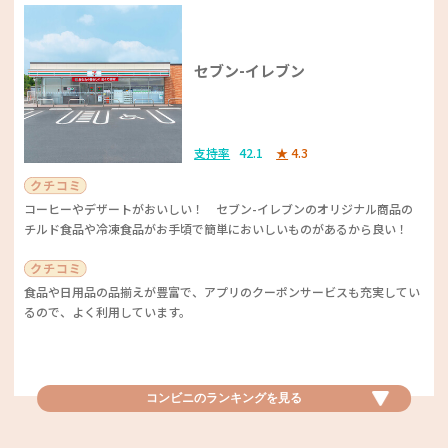
ウエルシアのアプリがあり、割引クーポンを配布していたり、買い上げ金
額によってボーナスポイントが貰えるガッチャクーポンが貰えます。食品
の取り扱いも多く、野菜や卵などが安いです。客層も幅広いので品揃えが
よく、生活に欠かせないお店です。 よく行くお店はスタッフさんがとて
セブン-イレブン
も親切です。
食品が置いてあるので、ベビーカーで一店舗しか行けない場合でもなんと
支持率
42.1
★
4.3
か買い物が事足ります！ ベビー用品も品揃えよく、値引き商品も割とあ
ったりするので、スーパーや赤ちゃん用品店も合わせてうまくお買い物し
ています。
コーヒーやデザートがおいしい！ セブン-イレブンのオリジナル商品の
チルド食品や冷凍食品がお手頃で簡単においしいものがあるから良い！
食品や日用品の品揃えが豊富で、アプリのクーポンサービスも充実してい
ドラッグストア優秀賞
るので、よく利用しています。
マツモトキヨシ
コンビニ優秀賞
支持率
9.9
★
4.4
コンビニのランキングを
見る
ローソン
私の家の近くでは駅前や大きいショッピングセンターの中にあるので、車