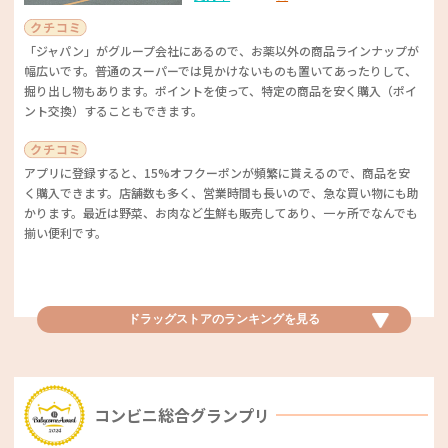
「ジャパン」がグループ会社にあるので、お薬以外の商品ラインナップが
幅広いです。普通のスーパーでは見かけないものも置いてあったりして、
掘り出し物もあります。ポイントを使って、特定の商品を安く購入（ポイ
ント交換）することもできます。
アプリに登録すると、15%オフクーポンが頻繁に貰えるので、商品を安
く購入できます。店舗数も多く、営業時間も長いので、急な買い物にも助
かります。最近は野菜、お肉など生鮮も販売してあり、一ヶ所でなんでも
揃い便利です。
ドラッグストア優秀賞
ドラッグストアのランキングを
見る
ウエルシア
支持率
12.7
★
4.4
コンビニ総合グランプリ