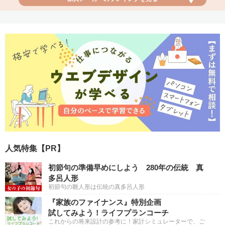
軽い衝突事故が生じた際、相手側との交渉や、現状を逐一知らせてくれま
学資保険ベビカム特別賞
イケア
した。料金もかなり安いです！
支持率
11.7
★
4.1
ソニー生命保険 学資保険
価格が安く在庫が豊富ですぐに持って帰れる！ 店舗で組み立て済みの商
「学資保険だけではなく、医療保険等も全て同じ担当ライフプランナーの
品を試せるのも魅力です。
自動車保険優秀賞
方がいるので、相談しやすい」というコメントにもあるように、包括的な
担当者のサポートが評価されました。また、支払い時期や金額についてき
ちんと教えてもらえること、卒業時の給付金のまとまり具合も評価されま
それぞれの家具の中で値段の幅が広く自分に合うものを選べる。大人も子
ソニー損保「自動車保険」
した。頼りになる担当の方との関係性に安心感を感じている方が多かった
どもも一日楽しめます。子どもはスモーランド（キッズプレイルーム）で
支持率
6.9
★
4.0
です♪
遊んだり、イケアレストランで家族で食事するのも楽しい！
人気特集【PR】
補償内容が充実していて、値段が安かったので契約しました！
初節句の準備早めにしよう 280年の伝統 真
多呂人形
家具メーカー優秀賞
値段の割にロードサービスなども迅速でしっかりしていてます。
初節句の雛人形は伝統の真多呂人形
『家族のファイナンス』特別企画
無印良品
試してみよう！ライフプランコーチ
支持率
10.8
★
4.3
これからの将来設計の参考に！家計シミュレーターで、ご