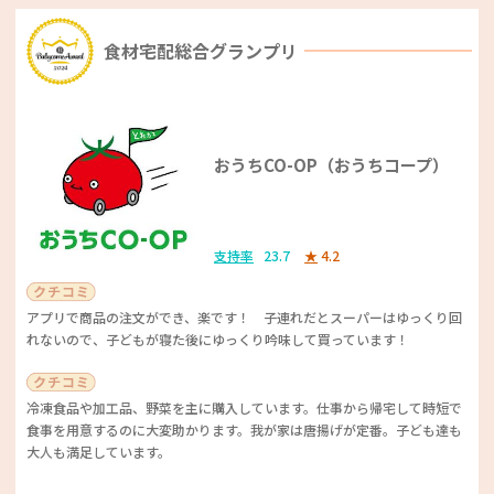
で出かけた時じゃなくてもちょっと寄ったりできます。 そしてマツキヨ
支持率
25.9
★
4.4
のオリジナルブランドも多種多様でお値段安くて品質もとても良い物が多
食材宅配総合グランプリ
いです。 自分のコスメや生活用品、子どものためのものからお菓子ま
で、結構品揃えもツボを押さえているので満足しています。
店内キッチンのサンドイッチやお弁当がどれもおいしいです。スイーツも
新しい商品が次々と出るので飽きずに楽しめます。
LINEや紙のクーポンがほとんどいつの期間もあり5%引きなどで安く買い
おうちCO-OP（おうちコープ）
物できるのが良いです。あとは店舗数も多いので遠くまで行かなくてもよ
スイーツや、からあげクンなど定番でおいしい商品があるのが魅力的で
く、ポイントカード持っておくとポイントも貯まってお得です！
す。お試し引換券は毎月いろいろな商品が対象になるので、必ず参加して
います。店舗によっては無印良品の商品を取り扱っているのもうれしいで
す。
支持率
23.7
★
4.2
アプリで商品の注文ができ、楽です！ 子連れだとスーパーはゆっくり回
ドラッグストアベストサービス賞
れないので、子どもが寝た後にゆっくり吟味して買っています！
コンビニ優秀賞
ツルハドラッグ
冷凍食品や加工品、野菜を主に購入しています。仕事から帰宅して時短で
ファミリーマート
食事を用意するのに大変助かります。我が家は唐揚げが定番。子ども達も
ツルハドラッグのポイントデーがあるほか、5%割引の日がある。毎週、
大人も満足しています。
支持率
16.5
★
4.2
お得なクーポンが発行できて、楽天ポイントやnanacoカードも使える。
近隣に店舗が増えていて、楽天カードを使用している身としては、立ち寄