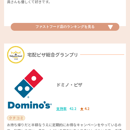
ヒー）
員さんも優しくて好きです。
すね♪
支持率
5.7
★
4.7
ファストフード店優秀賞
コーヒーがおいしく、コーヒー豆にこだわっているのがわかります！ デ
ファストフード店のランキングを
見る
ザートメニューも豊富でアイスクリームもあるのがうれしいです。グッズ
動物園ベビカム特別賞
のコラボアイテムもかわいいです！
MOS BURGER（モスバーガー）
支持率
20.3
★
4.4
神奈川県「野毛山動物園」
宅配ピザ総合グランプリ
味も好きですし、店舗によっては子ども連れへのサービスも充実していて
素敵です。
トマトや野菜がおいしいです。子どもセット（モスワイワイセット）はマ
「無料とは思えない動物の種類の多さです」、「無料なのにライオンなど
スタードなどがなく食べやすくしてあり、うれしいです。
大きい動物が見られる」といった無料でありながら多彩な動物を楽しめる
点が人気のポイント。さらに、小さな子ども連れでもゆっくりと楽しめる
ドミノ・ピザ
環境も好評でした。ライオンの餌やりも近くで見られるようです。子連れ
ポテト、シェイク、チキン、サイドメニューが強い！ またハンバーガー
お出かけスポットとして要チェックです！
カフェチェーン店優秀賞
はボリューミーで食べ応え抜群！ クリスマスシーズンはチキンなど食
卓のお助けで利用しています。
星乃珈琲店
支持率
42.2
★
4.2
支持率
5.7
★
4.4
お持ち帰りだと半額なうえに定期的にお得なキャンペーンをやっているの