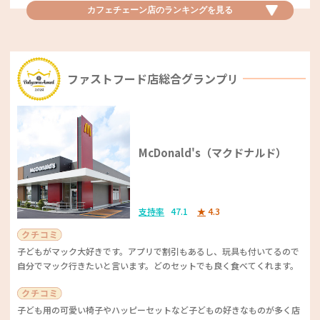
カフェチェーン店優秀賞
カフェチェーン店のランキングを
見る
ハウスメーカーベビカム特別賞
可愛いパンダが見られます！ いろいろな動物がいて見ていて飽きない
珈琲所コメダ珈琲店
し、周りにもいろんな施設があるため、他の用事も済ませつつ動物園に行
タマホーム
ったりもでき、楽しめると思いました。
支持率
18.9
★
4.4
ファストフード店総合グランプリ
コストと品質のバランスが大好評でした。リーズナブルな価格でしっかり
運動会などのイベント後に家族などで集まるのにもいいですし、1人でほ
とした家を手に入れられ、要望をしっかり聞いてくれる姿勢も評価されま
っと1人タイムにも最適です。どんなメニューを選んでも失敗なし！ モ
した。一生の買い物と言われるマイホーム…価格と品質のバランスの良さ
ーニングオススメ！
動物園ベストサービス賞
は満足度を上げてくれる要因になりますね！
McDonald's（マクドナルド）
北海道「旭川市旭山動物園」
落ち着ける雰囲気が良い！ モーニングのトーストが厚くて、つい行き
たくなってしまう。 お子さまメニューも、子どもが喜んでくれます。
支持率
47.1
★
4.3
トイレも館内にたくさん設置されており、子ども連れでも安心、また、授
乳スペースやちょっと休めるベンチもいっぱいあるので、便利です。
子どもがマック大好きです。アプリで割引もあるし、玩具も付いてるので
自分でマック行きたいと言います。どのセットでも良く食べてくれます。
カフェチェーン店優秀賞
動物たちのダイナミックな姿を楽しめることに、多くの支持が集まりまし
た。特にペンギンやホッキョクグマの迫力、そして季節によって異なる楽
TULLY'S COFFEE（タリーズコー
しみ方ができる点が絶賛！ 夜のイベントなどもあり、動物の姿が生き生
子ども用の可愛い椅子やハッピーセットなど子どもの好きなものが多く店
きとしている点が、特に大きな魅力。ご家族で楽しめること間違いなしで