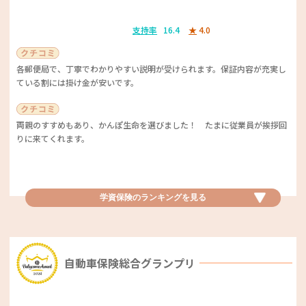
「ハニーカフェオレが大好きでよく行っています」、「妊娠中レタスドッ
野菜やソースを選べるので自分好みにできるのがいいです。野菜も取れる
クとオレンジジュースをよく飲んでました」、「沖縄黒糖ラテがおすす
支持率
16.4
★
4.0
ので罪悪感も少ないです。
め」など、お気に入りのメニューを紹介してくれるママたちの声が多かっ
たです。手頃な価格でおいしいコーヒーやフードを提供してくれるのはう
れしいですね。
各郵便局で、丁寧でわかりやすい説明が受けられます。保証内容が充実し
宅配ピザ優秀賞
野菜を充分に摂取できるカスタマイズ可能なメニューという点がママたち
ている割には掛け金が安いです。
から大好評！「つわりで食べられない時でも野菜を十分に摂れた」などの
ピザーラ
コメントも寄せられました。自分の好みに合わせて具材やソースを選べる
ので、いろいろなバリエーションを楽しめるサービスが魅力ですね♪
両親のすすめもあり、かんぽ生命を選びました！ たまに従業員が挨拶回
支持率
11.9
★
4.1
りに来てくれます。
カフェチェーン店ベビカム特別賞
具も生地もおいしい。毎回期間限定のピザがあるのがうれしいし、耳の種
PRONTO（プロント）：カフェタ
類も選べます。
イム
学資保険総合グランプリ
ファストフード店ベビカム特別賞
学資保険のランキングを
見る
季節のピザがおいしいし、サイドメニューも豊富です。
明治安田生命保険 明治安田生命つ
FRESHNESS BURGER （フレッシ
豊富な食事メニューと、おいしいコーヒーの組み合わせ、おしゃれで清潔
みたて学資
ュネスバーガー）
感ある店舗への評価が高かったです。また、「モーニングがリーズナブ
ル」との声も。食事からコーヒーまで満足度を高める多彩な要素と特別感
自動車保険総合グランプリ
支持率
16.4
★
3.7
から特別賞に選ばれました。
「おいしい」の声がたくさん集まりました。その中でも、アボカドのハン
宅配ピザベストサービス賞
バーガー、ポテトがおいしいというコメントや、ボリューム感が良いとい
担当の方が優しく、アフターフォローが良いです！