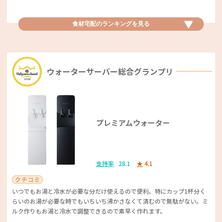
りやすいです。
ファミペイアプリはインストール必須です！ 無料クーポンももらえるの
でお得です。
食材宅配優秀賞
食材宅配のランキングを
見る
「近くのツルハドラッグは食品も多く取り扱っているのでアレがない！と
コープデリ
言う時に大抵のものが手に入る」や、「ベビー用品の取り扱いも多い」と
私はファミリーマートのメロンパンとクリームパンが好きです。好みの
いう品揃えに対するコメントを多く集めました！ 充実した品揃えと、分
味でお気に入りです。あとはファミチキ！ パンに挟んでもおいしいで
支持率
20.2
★
4.2
かりやすいレイアウト、ポイントや割引の多さがたくさんのママから好印
す。
ウォーターサーバー総合グランプリ
象でした！
自宅で買いたい商品を注文できて、必ず週に一度、届くから多忙の人に便
利です。
プレミアムウォーター
コンビニベストサービス賞
ドラッグストアベビカム特別賞
離乳食の豊富さ、冷凍なのでチンすれば使用できる時短、かなり助かりま
した。
ミニストップ
ドラッグストアコスモス
支持率
28.1
★
4.1
ミニストップのソフトクリームが大好きです！ 季節ごとに変わるので、
高いコストパフォーマンスと、税込み価格表示による安心感があるという
いつも楽しみにしています。お店で買えるお弁当もおいしかったです！
いつでもお湯と冷水が必要な分だけ使えるので便利。特にカップ1杯分く
食材宅配優秀賞
コメントが多く寄せられました。PBブランドが、手頃な価格なのに品質
らいのお湯が必要な時でもいちいち沸かさなくて済むので無駄がない。ミ
が良いという点も人気の秘密のようです。また「店員さんが感じがいい人
ルク作りもお湯と冷水で調整できるので素早く作れます。
ばかり」という声も。食品系商品などの安さ、明確な価格表示が買い物を
パルシステム
おいしいデザートや特徴的な商品展開がママたちから絶賛！ 季節ごとに