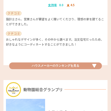
オイシックスオリジナルの料理キットがあり、それが非常においしいで
支持率
8.0
★
4.5
す。既に切ってある食材や混ぜるだけにしてある調味料が入っているキッ
トで、簡単に作ることができます。付け合わせのスープもキットに含まれ
ていたりするので、一品ではなく一食を準備できる点も満足できるところ
設計士さん、営業さんが要望をよく聞いてくださり、理想の家を建てるこ
ウォーターサーバー優秀賞
です。
とができました。
クリクラ
簡単に作れるだけでなく、自分で購入して作る時用の分量も記載してくれ
おしゃれなデザインが多く、その中から選べます。注文住宅だったため、
支持率
14.0
★
3.4
ていたので、とてもありがたいです。
好きなようにコーディネートすることができました！
コンパクトデザインで、部屋に置いていても邪魔になりません。すぐ使え
る手軽さもよいです。
ハウスメーカー優秀賞
ハウスメーカーのランキングを
見る
食材宅配ベストサービス賞
毎日使っています。もうすぐ出産予定なので必須アイテムです！
ミサワホーム
ヨシケイ
支持率
8.0
★
4.0
動物園総合グランプリ
献立を考える手間、買い物もしなくて済む。本当に楽になった。
太陽光一体型の瓦をのせています。見た目が良いです。住んでいる地区一
ウォーターサーバーベスト機能性賞
帯がミサワの土地だったので、景観的なお洒落もあります。