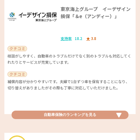
うコメントも。また、セットメニューや単品、サイドメニューも豊富とい
東京海上グループ イーデザイン
う声もあがりました。ハンバーガーのボリューム感、独自の商品ラインナ
ナポリの窯
ップが評価されました！
損保「＆e（アンディー）」
率が高いと感じました。お金がたくさん必要になる年齢までに積立が終了
し、自分のタイミングで引き出せるので、良いと思います。
クーポンなどを使うとお得にたくさんのビザが食べられます。また、味も
とってもおいしいです。
支持率
18.2
★
3.8
手頃な価格でおいしく、丁寧で素早い対応をしてくれるということに支持
相談がしやすく、自動車のトラブルだけでなく別のトラブルも対応してく
学資保険優秀賞
が集まりました。また、「生地が本場のピザのようにモチモチでおいしい
れたりとサービスが充実しています。
です」といった、生地がおいしいというコメントが集まりました。さら
に、ピザの種類が豊富なことや、デザート系のピザがある点も好評価でし
富国生命保険 フコク生命の学資保
た♪
険 みらいのつばさ
補償内容が分かりやすいです。夫婦で1台ずつ車を保有することになり、
切り替えがありましたがその際も丁寧に対応していただけました。
支持率
14.5
★
4.1
分からないことがあれば、担当さんが教えてくれます。兄弟で加入すると
宅配ピザベビカム特別賞
自動車保険優秀賞
割引があるところも加入のポイントになりました！
自動車保険のランキングを
見る
ピザポケット
SBI損保「SBI損保の自動車保険」
（学資保険に加入する際）「フコク赤ちゃん&キッズクラブ」の存在を知
支持率
8.8
★
4.4
りました。楽しいプレゼントや特典があってうれしいです。ハローキティ